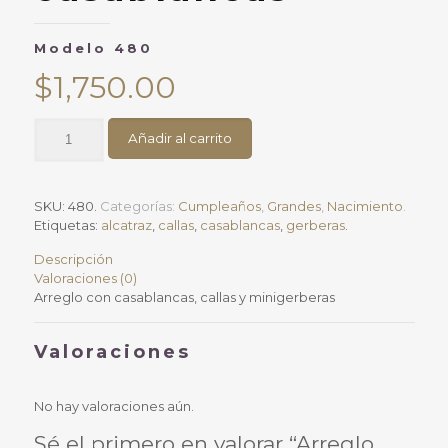
Modelo 480
$
1,750.00
Arreglo
Añadir al carrito
con
casablancasModelo
480
cantidad
SKU:
480
.
Categorías:
Cumpleaños
,
Grandes
,
Nacimiento
.
Etiquetas:
alcatraz
,
callas
,
casablancas
,
gerberas
.
Descripción
Valoraciones (0)
Arreglo con casablancas, callas y minigerberas
Valoraciones
No hay valoraciones aún.
Sé el primero en valorar “Arreglo