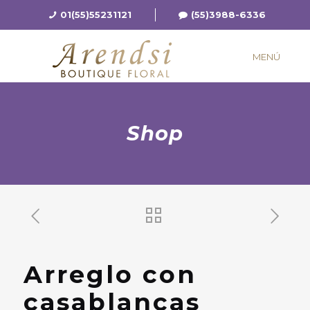
01(55)55231121
(55)3988-6336
MENÚ
Shop
Arreglo con
casablancas