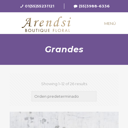
01(55)55231121
(55)3988-6336
MENÚ
Grandes
Showing 1–12 of 26 results