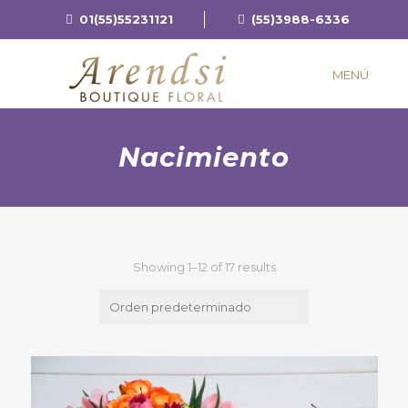
01(55)55231121
(55)3988-6336
MENÚ
Nacimiento
Showing 1–12 of 17 results