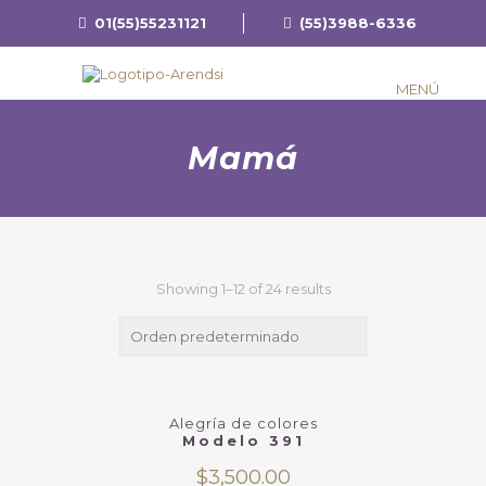
01(55)55231121
(55)3988-6336
MENÚ
Mamá
Showing 1–12 of 24 results
Alegría de colores
Modelo 391
$
3,500.00