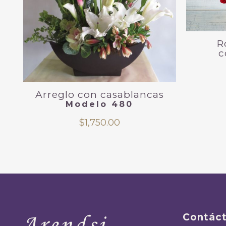
R
c
Arreglo con casablancas
Modelo 480
$
1,750.00
Contác