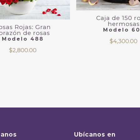
Caja de 150 r
hermosas
osas Rojas: Gran
Modelo 6
orazón de rosas
Modelo 488
$
4,300.00
$
2,800.00
tanos
Ubícanos en