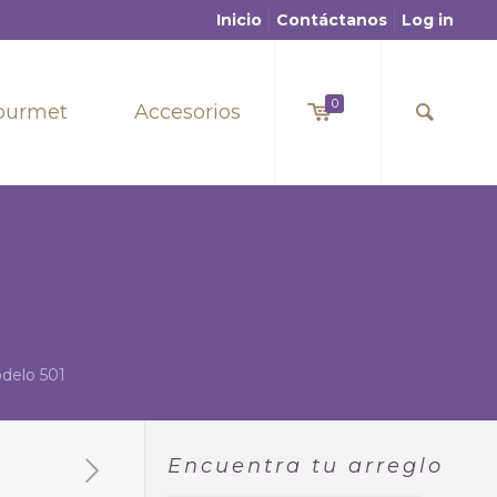
Inicio
Contáctanos
Log in
0
ourmet
Accesorios
odelo 501
Encuentra tu arreglo