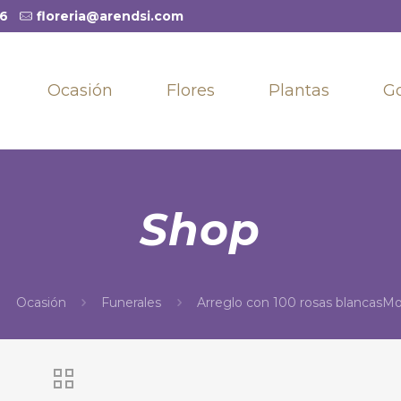
36
floreria@arendsi.com
Ocasión
Flores
Plantas
G
Shop
Ocasión
Funerales
Arreglo con 100 rosas blancasM