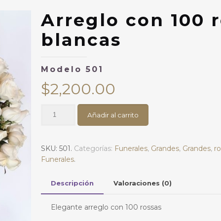
Arreglo con 100 
blancas
Modelo 501
$
2,200.00
Arreglo
Añadir al carrito
con
100
rosas
SKU:
501
.
Categorías:
Funerales
,
Grandes
,
Grandes
,
r
blancasModelo
Funerales
.
501
cantidad
Descripción
Valoraciones (0)
Elegante arreglo con 100 rossas