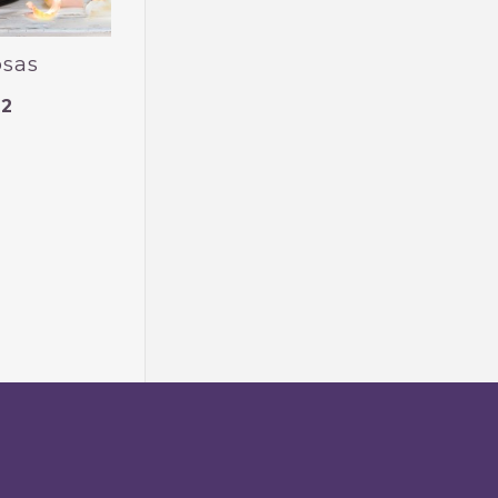
osas
02