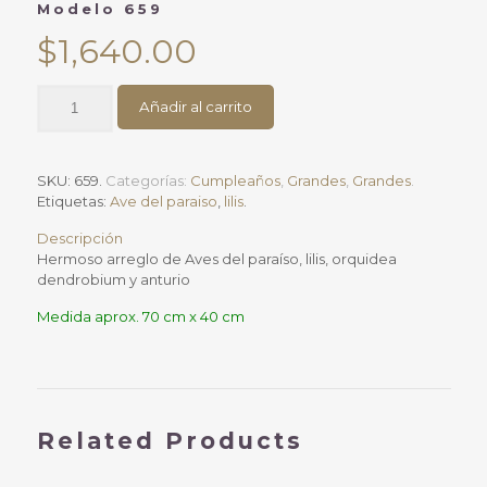
Modelo 659
$
1,640.00
Arreglo
Añadir al carrito
Ave
LiliModelo
659
cantidad
SKU:
659
.
Categorías:
Cumpleaños
,
Grandes
,
Grandes
.
Etiquetas:
Ave del paraiso
,
lilis
.
Descripción
Hermoso arreglo de Aves del paraíso, lilis, orquidea
dendrobium y anturio
Medida aprox. 70 cm x 40 cm
Related Products