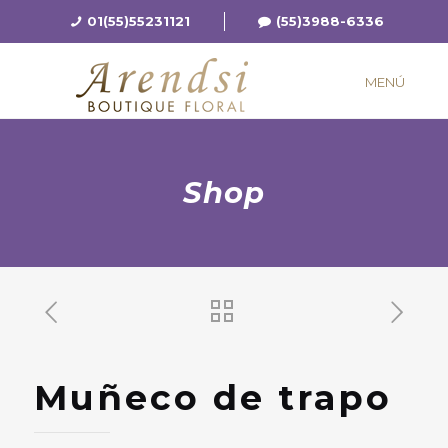
01(55)55231121
(55)3988-6336
MENÚ
Shop
Muñeco de trapo