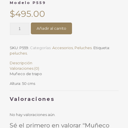
Modelo P559
$
495.00
Muñeco
Añadir al carrito
de
trapoModelo
P559
cantidad
SKU:
P559
.
Categorías:
Accesorios
,
Peluches
.
Etiqueta:
peluches
.
Descripción
Valoraciones (0)
Muñeco de trapo
Altura: 50 cms
Valoraciones
No hay valoraciones aún.
Sé el primero en valorar “Muñeco