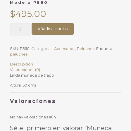
Modelo P560
$
495.00
Muñeca
Añadir al carrito
de
trapoModelo
P560
cantidad
SKU:
P560
.
Categorías:
Accesorios
,
Peluches
.
Etiqueta:
peluches
.
Descripción
Valoraciones (0)
Linda muñeca de trapo
Altura: 50 cms
Valoraciones
No hay valoraciones aún.
Sé el primero en valorar “Muñeca