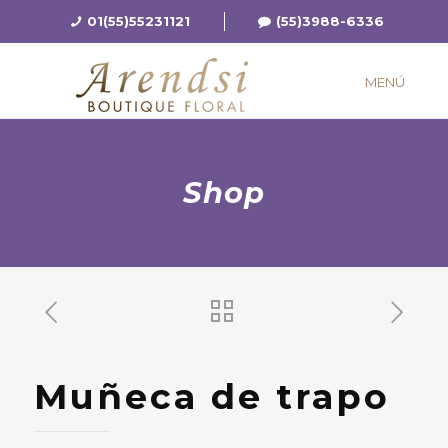
01(55)55231121
(55)3988-6336
MENÚ
Shop
Muñeca de trapo