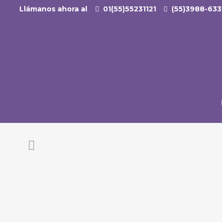
Llámanos ahora al
01(55)55231121
(55)3988-63