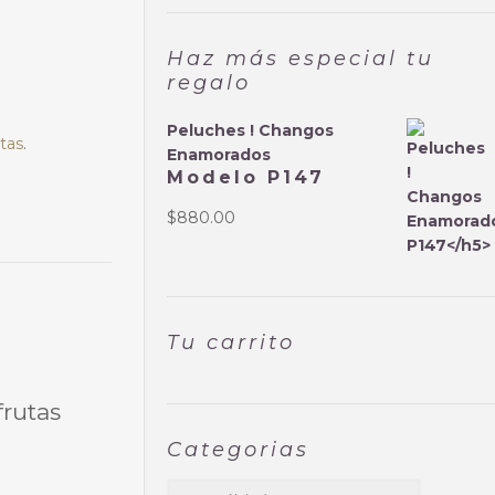
Haz más especial tu
regalo
Peluches ! Changos
utas
.
Enamorados
Modelo P147
$
880.00
Tu carrito
frutas
Categorias