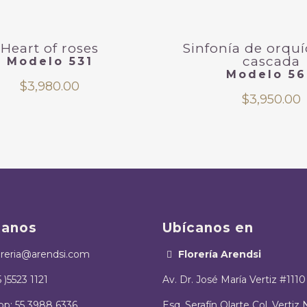
Heart of roses
Sinfonía de orqu
cascada
Modelo 531
Modelo 5
$
3,980.00
$
3,950.00
tanos
Ubícanos en
oreria@arendsi.com
Florería Arendsi
5 )5523 1121
Av. Dr. José María Vertiz #1110
p: 55 3988 6336
Esq. Serafín Olarte Col. Vertiz 