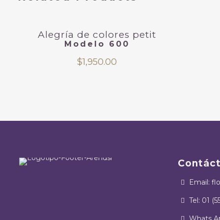
Alegría de colores petit
Modelo 600
$
1,950.00
Contác
Email: fl
Tel: 01 (5
Whats Ap