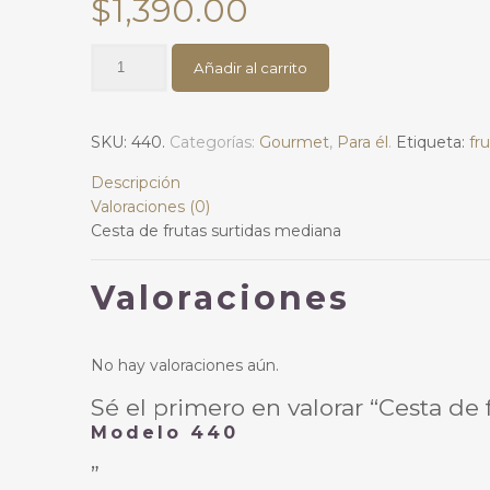
$
1,390.00
Cesta
Añadir al carrito
de
frutas
Modelo
SKU:
440
.
Categorías:
Gourmet
,
Para él
.
Etiqueta:
fr
440
cantidad
Descripción
Valoraciones (0)
Cesta de frutas surtidas mediana
Valoraciones
No hay valoraciones aún.
Sé el primero en valorar “Cesta de 
Modelo 440
”