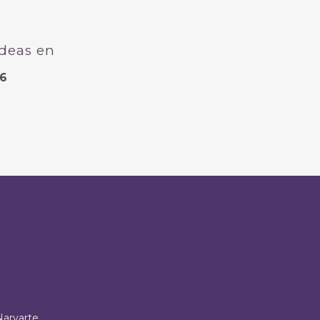
ídeas en
66
Narvarte,