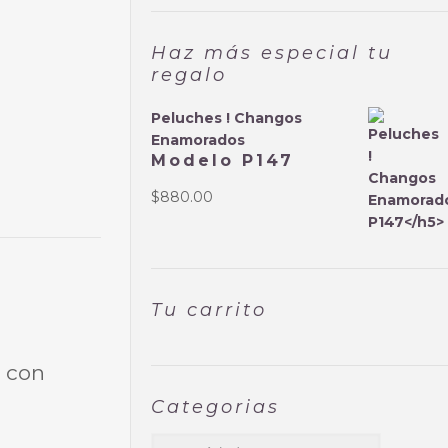
Haz más especial tu
regalo
Peluches ! Changos
Enamorados
Modelo P147
$
880.00
Tu carrito
a con
Categorias