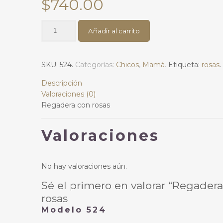
$
740.00
Regadera
Añadir al carrito
con
rosas
Modelo
SKU:
524
.
Categorías:
Chicos
,
Mamá
.
Etiqueta:
rosas
.
524
cantidad
Descripción
Valoraciones (0)
Regadera con rosas
Valoraciones
No hay valoraciones aún.
Sé el primero en valorar “Regader
rosas
Modelo 524