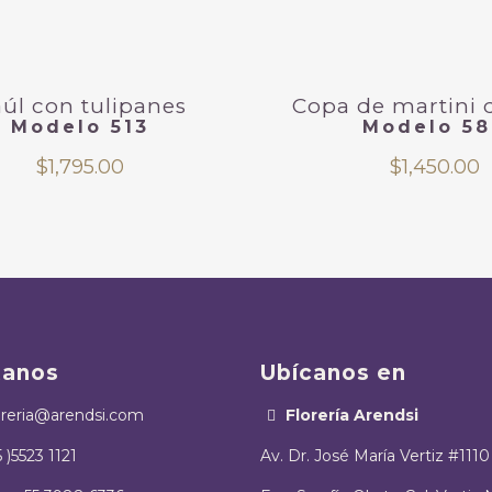
úl con tulipanes
Copa de martini 
Modelo 513
Modelo 5
$
1,795.00
$
1,450.00
tanos
Ubícanos en
oreria@arendsi.com
Florería Arendsi
5 )5523 1121
Av. Dr. José María Vertiz #1110