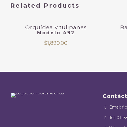
Related Products
Orquídea y tulipanes
Ba
Modelo 492
$
1,890.00
Contác
Email: fl
Tel: 01 (5