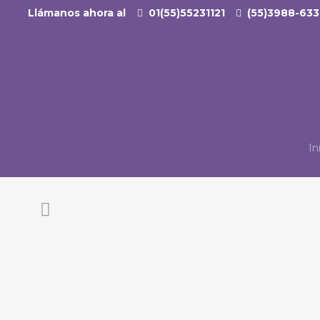
Llámanos ahora al
01(55)55231121
(55)3988-63
In