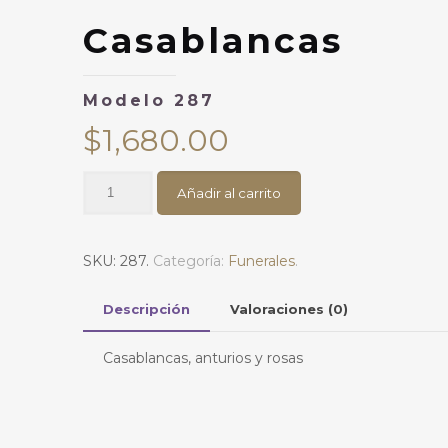
Casablancas
Modelo 287
$
1,680.00
CasablancasModelo
Añadir al carrito
287
cantidad
SKU:
287
.
Categoría:
Funerales
.
Descripción
Valoraciones (0)
Casablancas, anturios y rosas