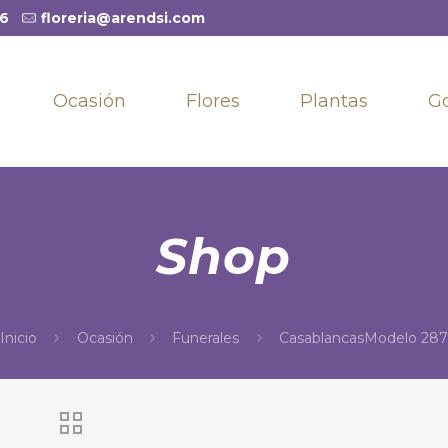
36
floreria@arendsi.com
Ocasión
Flores
Plantas
G
Shop
Inicio
Ocasión
Funerales
CasablancasModelo 287