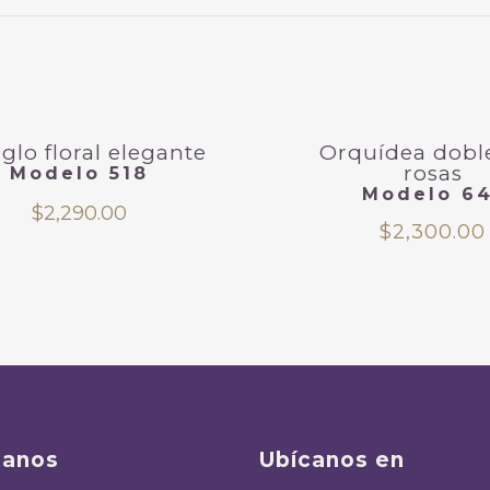
glo floral elegante
Orquídea dobl
rosas
Modelo 518
Modelo 64
$
2,290.00
$
2,300.00
tanos
Ubícanos en