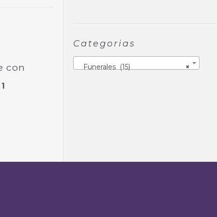
Categorias
e con
Funerales (15)
×
1