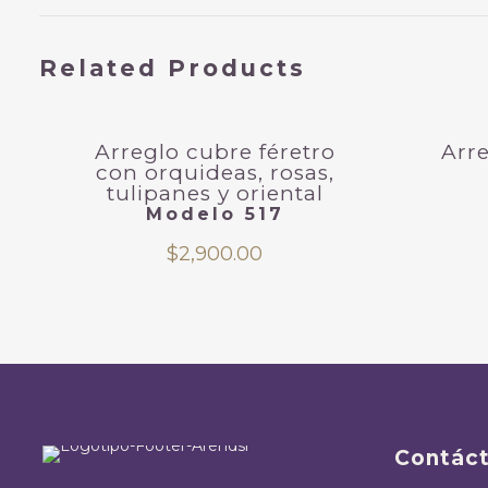
Related Products
Arreglo cubre féretro
Arre
con orquideas, rosas,
tulipanes y oriental
Modelo 517
$
2,900.00
Contác