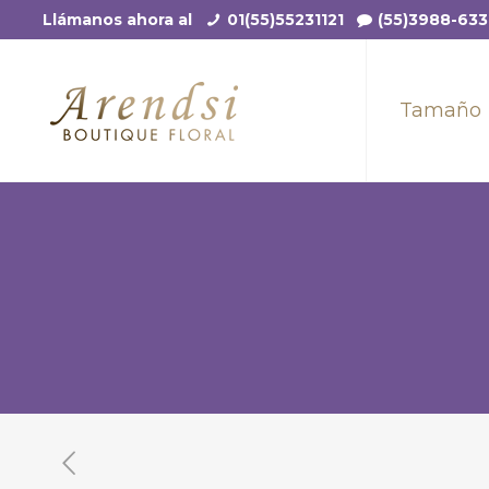
Llámanos ahora al
01(55)55231121
(55)3988-63
Tamaño