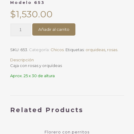
Modelo 653
$
1,530.00
Caja
Añadir al carrito
"Best
Mom"Modelo
653
cantidad
SKU:
653
.
Categoría:
Chicos
.
Etiquetas:
orquideas
,
rosas
.
Descripción
Caja con rosas y orquídeas
Aprox. 25 x 30 de altura
Related Products
Florero con perritos