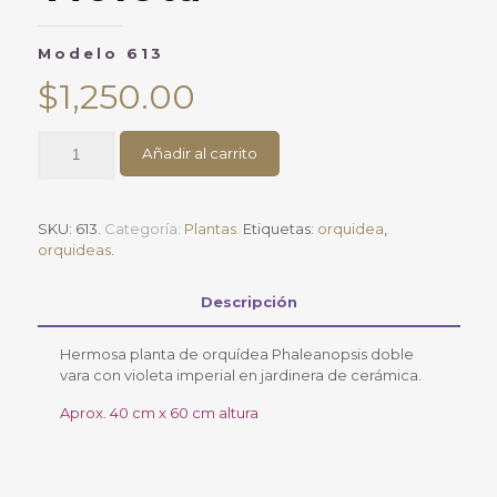
Modelo 613
$
1,250.00
Orquídea
Añadir al carrito
&
VioletaModelo
613
cantidad
SKU:
613
.
Categoría:
Plantas
.
Etiquetas:
orquidea
,
orquideas
.
Descripción
Hermosa planta de orquídea Phaleanopsis doble
vara con violeta imperial en jardinera de cerámica.
Aprox. 40 cm x 60 cm altura