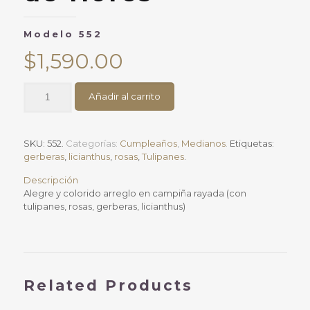
Modelo 552
$
1,590.00
Campiña
Añadir al carrito
rayada
de
floresModelo
552
SKU:
552
.
Categorías:
Cumpleaños
,
Medianos
.
Etiquetas:
cantidad
gerberas
,
licianthus
,
rosas
,
Tulipanes
.
Descripción
Alegre y colorido arreglo en campiña rayada (con
tulipanes, rosas, gerberas, licianthus)
Related Products