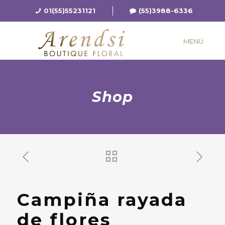
01(55)55231121
(55)3988-6336
MENÚ
Shop
Campiña rayada
de flores