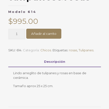
Modelo 614
$
995.00
Deluxe
Añadir al carrito
con
tulipanes&rosasModelo
614
cantidad
SKU:
614
.
Categoría:
Chicos
.
Etiquetas:
rosas
,
Tulipanes
.
Descripción
Lindo arreglito de tulipanes y rosas en base de
cerámica.
Tamaño aprox 25 x 25 cm.