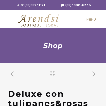
01(55)55231121
(55)3988-6336
MENÚ
Shop
Deluxe con
tulipanes&rosas