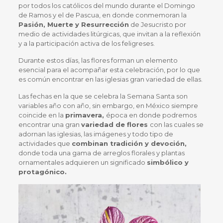
por todos los católicos del mundo durante el Domingo
de Ramos y el de Pascua, en donde conmemoran la
Pasión, Muerte y Resurrección
de Jesucristo por
medio de actividades litúrgicas, que invitan a la reflexión
y a la participación activa de los feligreses.
Durante estos días, las flores forman un elemento
esencial para el acompañar esta celebración, por lo que
es común encontrar en las iglesias gran variedad de ellas.
Las fechas en la que se celebra la Semana Santa son
variables año con año, sin embargo, en México siempre
coincide en la
primavera,
época en donde podremos
encontrar una gran
variedad de flores
con las cuales se
adornan las iglesias, las imágenes y todo tipo de
actividades que
combinan tradición y devoción,
donde toda una gama de arreglos florales y plantas
ornamentales adquieren un
significado
simbólico y
protagónico.