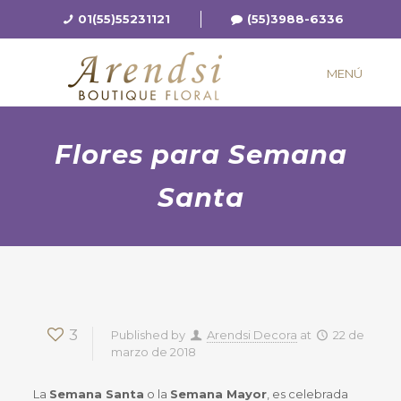
01(55)55231121
(55)3988-6336
MENÚ
Flores para Semana
Santa
3
Published by
Arendsi Decora
at
22 de
marzo de 2018
La
Semana Santa
o la
Semana Mayor
, es celebrada