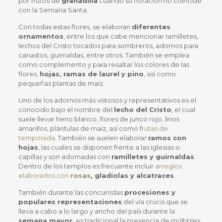
por frutos de
granadilla
cuando su floración no coincide
con la Semana Santa.
Con todas estas flores, se elaboran
diferentes
ornamentos
, entre los que cabe mencionar ramilletes,
lechos del Cristo tocados para sombreros, adornos para
canastos, guirnaldas, entre otros. También se emplea
como complemento y para resaltar los colores de las
flores,
hojas, ramas de laurel y pino
, así como
pequeñas plantas de maíz.
Uno de los adornos más vistosos y representativos es el
conocido bajo el nombre del
lecho del Cristo
, el cual
suele llevar heno blanco, flores de junco rojo, lirios
amarillos, plántulas de maíz, así como f
rutas de
temporada
. También se suelen elaborar
ramos con
hojas
, las cuales se disponen frente a las iglesias o
capillas y son adornadas con
ramilletes y guirnaldas
.
Dentro de los templos es frecuente incluir
arreglos
elaborados con
rosas
, gladiolas y alcatraces
.
También durante las concurridas
procesiones y
populares representaciones
del vía crucis que se
lleva a cabo a lo largo y ancho del país durante la
semana mayor,
es tradicional la presencia de múltiples