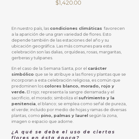
$
1,420.00
En nuestro país, las
condiciones climáticas
favorecen
a la aparición de una gran variedad de flores. Esto
depende también de las estaciones del año y su
ubicación geográfica. Las más comunes para esta
celebración son las dalias, orquídeas, rosas, margaritas,
gerberas y tulipanes.
En el caso de la Semana Santa, por el
carácter
simbólico
que se le atribuye a las flores y plantas que se
incorporan a esta celebración religiosa, es común que
predominen los
colores blanco, morado, rojo y
verde.
El rojo; representa la sangre derramada y el
sacrificio, el morado; simboliza el
sufrimiento y la
penitencia
, el blanco; se emplea como señal de pureza,
el verde; incluido por medio de hojas y ramas de diversas
plantas, como
pino, palmas y laurel
según la zona,
imagen o espacio que adorne.
¿A qué se debe el uso de ciertas
flores en ésta época?