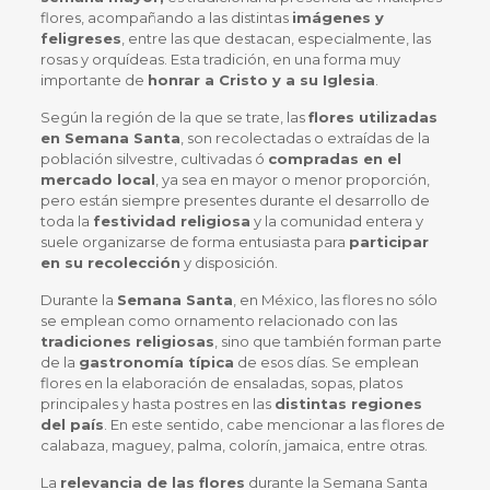
flores, acompañando a las distintas
imágenes y
feligreses
, entre las que destacan, especialmente, las
rosas y orquídeas. Esta tradición, en una forma muy
importante de
honrar a Cristo y a su Iglesia
.
Según la región de la que se trate, las
flores utilizadas
en Semana Santa
, son recolectadas o extraídas de la
población silvestre, cultivadas ó
compradas en el
mercado local
, ya sea en mayor o menor proporción,
pero están siempre presentes durante el desarrollo de
toda la
festividad religiosa
y la comunidad entera y
suele organizarse de forma entusiasta para
participar
en su recolección
y disposición.
Durante la
Semana Santa
, en México, las flores no sólo
se emplean como ornamento relacionado con las
tradiciones religiosas
, sino que también forman parte
de la
gastronomía típica
de esos días. Se emplean
flores en la elaboración de ensaladas, sopas, platos
principales y hasta postres en las
distintas regiones
del país
. En este sentido, cabe mencionar a las flores de
calabaza, maguey, palma, colorín, jamaica, entre otras.
La
relevancia de las flores
durante la Semana Santa