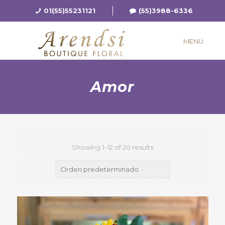
01(55)55231121
(55)3988-6336
MENÚ
Amor
Showing 1–12 of 20 results