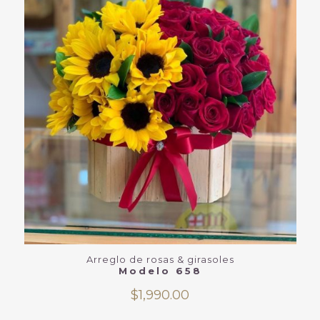
Arreglo de rosas & girasoles
Modelo 658
$
1,990.00